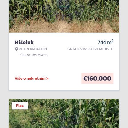
2
Mišeluk
744
m
PETROVARADIN
GRAĐEVINSKO ZEMLJIŠTE
ŠIFRA: #575455
€
160.000
Više o nekretnini >
Plac