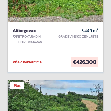
2
Alibegovac
3.449
m
PETROVARADIN
GRAĐEVINSKO ZEMLJIŠTE
ŠIFRA: #530205
€
426.300
Više o nekretnini >
Plac