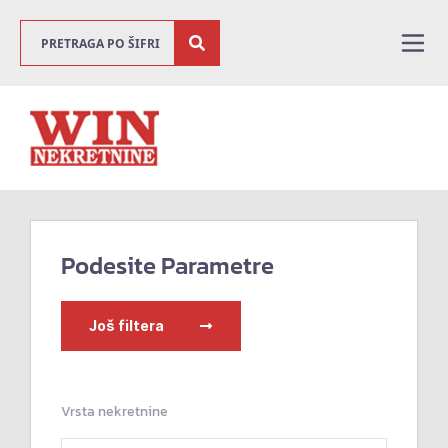
Podesite Parametre
Još filtera
Vrsta nekretnine