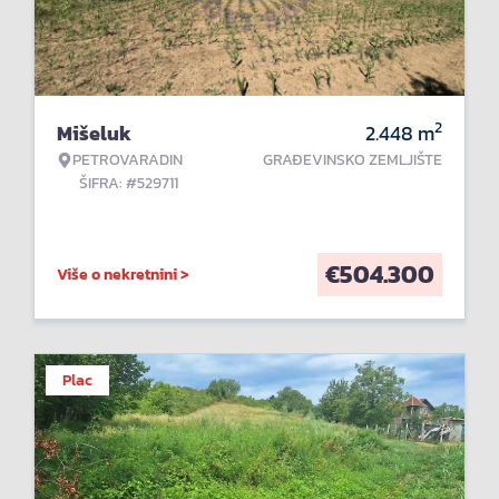
2
Mišeluk
2.448
m
PETROVARADIN
GRAĐEVINSKO ZEMLJIŠTE
ŠIFRA: #529711
€
504.300
Više o nekretnini >
Plac