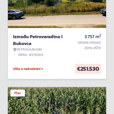
2
Između Petrovaradina i
3.757
m
Bukovca
GRAĐEVINSKO
ZEMLJIŠTE
PETROVARADIN
ŠIFRA: #576005
€
251.530
Više o nekretnini >
Plac