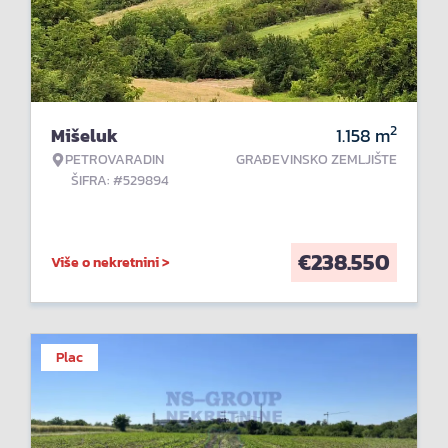
2
Mišeluk
1.158
m
PETROVARADIN
GRAĐEVINSKO ZEMLJIŠTE
ŠIFRA: #529894
€
238.550
Više o nekretnini >
Plac