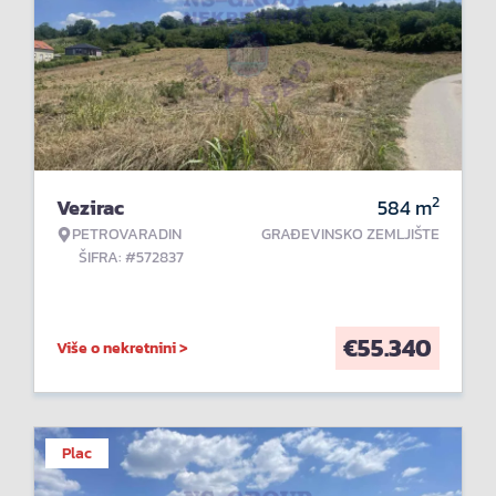
2
Vezirac
584
m
PETROVARADIN
GRAĐEVINSKO ZEMLJIŠTE
ŠIFRA: #572837
€
55.340
Više o nekretnini >
Plac