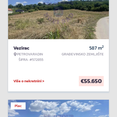
2
Vezirac
587
m
PETROVARADIN
GRAĐEVINSKO ZEMLJIŠTE
ŠIFRA: #572855
€
55.650
Više o nekretnini >
Plac