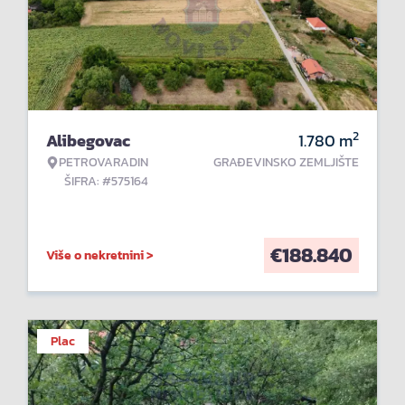
2
Alibegovac
1.780
m
PETROVARADIN
GRAĐEVINSKO ZEMLJIŠTE
ŠIFRA: #575164
€
188.840
Više o nekretnini >
Plac