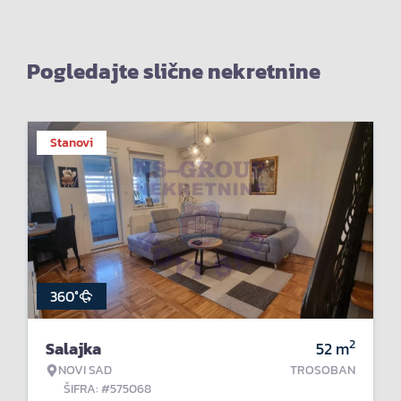
Pogledajte slične nekretnine
Stanovi
360°
2
Salajka
52
m
NOVI SAD
TROSOBAN
ŠIFRA: #575068