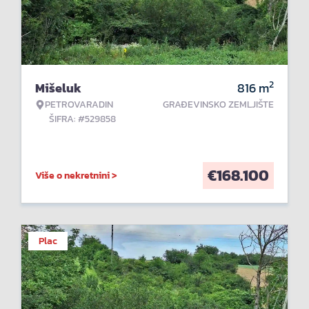
2
Mišeluk
816
m
PETROVARADIN
GRAĐEVINSKO ZEMLJIŠTE
ŠIFRA: #529858
€
168.100
Više o nekretnini >
Plac