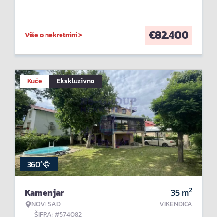
€
82.400
Više o nekretnini >
Kuće
Ekskluzivno
360°
2
Kamenjar
35
m
NOVI SAD
VIKENDICA
ŠIFRA: #574082