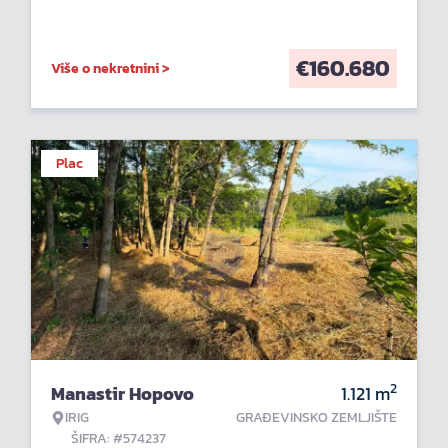
€
160.680
Više o nekretnini >
Plac
2
Manastir Hopovo
1.121
m
IRIG
GRAĐEVINSKO ZEMLJIŠTE
ŠIFRA: #574237