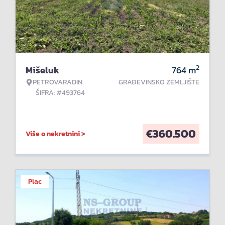
2
Mišeluk
764
m
PETROVARADIN
GRAĐEVINSKO ZEMLJIŠTE
ŠIFRA: #493764
€
360.500
Više o nekretnini >
Plac