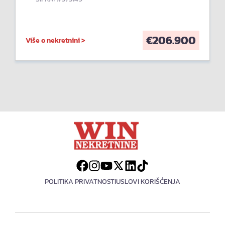
€
206.900
Više o nekretnini >
POLITIKA PRIVATNOSTI
USLOVI KORIŠĆENJA