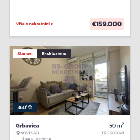
€
159.000
Više o nekretnini >
Stanovi
Ekskluzivno
360°
2
Grbavica
50
m
NOVI SAD
TROSOBAN
ŠIFRA: #573149