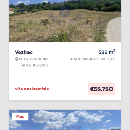
2
Vezirac
588
m
PETROVARADIN
GRAĐEVINSKO ZEMLJIŠTE
ŠIFRA: #572853
€
55.750
Više o nekretnini >
Plac