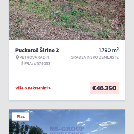
2
Puckaroš Širine 2
1.790
m
PETROVARADIN
GRAĐEVINSKO ZEMLJIŠTE
ŠIFRA: #574053
€
46.350
Više o nekretnini >
Plac