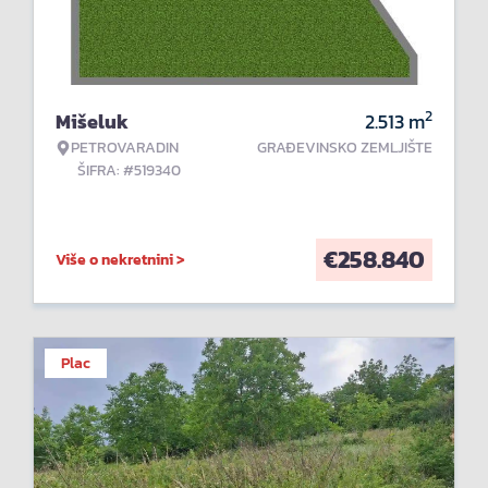
2
Mišeluk
2.513
m
PETROVARADIN
GRAĐEVINSKO ZEMLJIŠTE
ŠIFRA: #519340
€
258.840
Više o nekretnini >
Plac