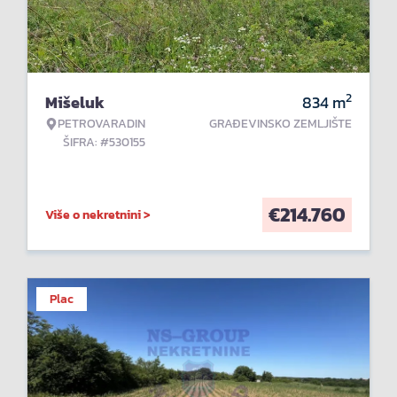
2
Mišeluk
834
m
PETROVARADIN
GRAĐEVINSKO ZEMLJIŠTE
ŠIFRA: #530155
€
214.760
Više o nekretnini >
Plac