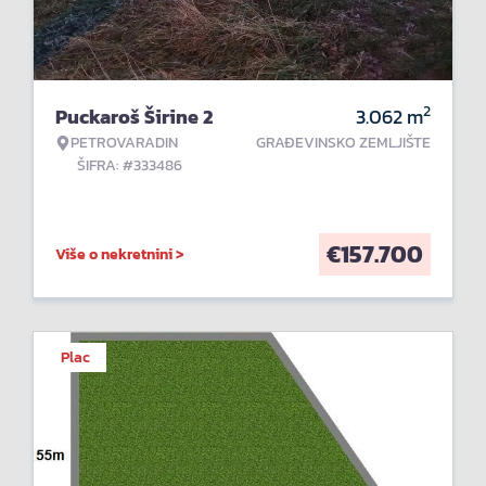
2
Puckaroš Širine 2
3.062
m
PETROVARADIN
GRAĐEVINSKO ZEMLJIŠTE
ŠIFRA: #333486
€
157.700
Više o nekretnini >
Plac