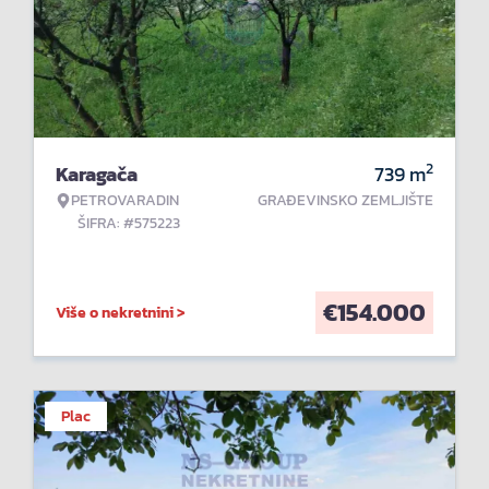
2
Karagača
739
m
PETROVARADIN
GRAĐEVINSKO ZEMLJIŠTE
ŠIFRA: #575223
€
154.000
Više o nekretnini >
Plac