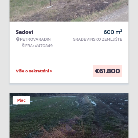
2
Sadovi
600
m
PETROVARADIN
GRAĐEVINSKO ZEMLJIŠTE
ŠIFRA: #470849
€
61.800
Više o nekretnini >
Plac