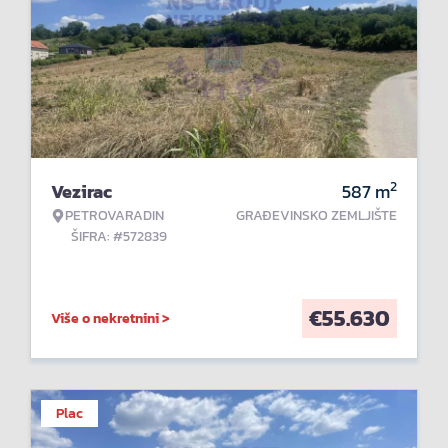
2
Vezirac
587
m
PETROVARADIN
GRAĐEVINSKO ZEMLJIŠTE
ŠIFRA: #572839
€
55.630
Više o nekretnini >
Plac