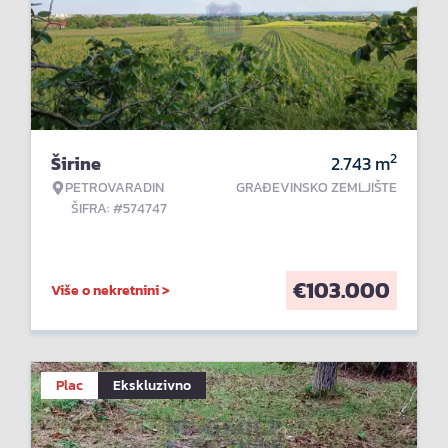
2
Širine
2.743
m
PETROVARADIN
GRAĐEVINSKO ZEMLJIŠTE
ŠIFRA: #574747
€
103.000
Više o nekretnini >
Plac
Ekskluzivno