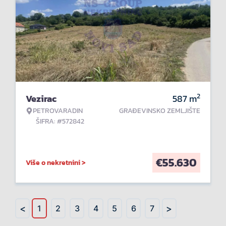
2
Vezirac
587
m
PETROVARADIN
GRAĐEVINSKO ZEMLJIŠTE
ŠIFRA: #572842
€
55.630
Više o nekretnini >
<
>
1
2
3
4
5
6
7