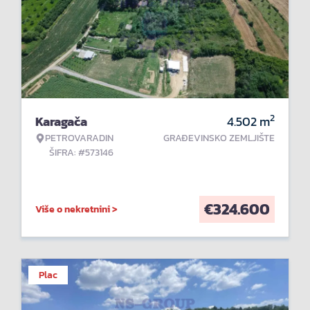
2
Karagača
4.502
m
PETROVARADIN
GRAĐEVINSKO ZEMLJIŠTE
ŠIFRA: #573146
€
324.600
Više o nekretnini >
Plac