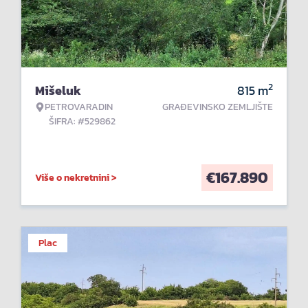
2
Mišeluk
815
m
PETROVARADIN
GRAĐEVINSKO ZEMLJIŠTE
ŠIFRA: #529862
€
167.890
Više o nekretnini >
Plac