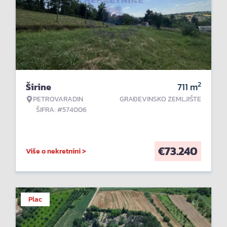
2
Širine
711
m
PETROVARADIN
GRAĐEVINSKO ZEMLJIŠTE
ŠIFRA: #574006
€
73.240
Više o nekretnini >
Plac