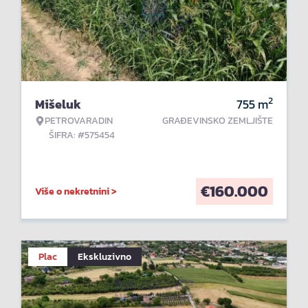
2
Mišeluk
755
m
PETROVARADIN
GRAĐEVINSKO ZEMLJIŠTE
ŠIFRA: #575454
€
160.000
Više o nekretnini >
Plac
Ekskluzivno