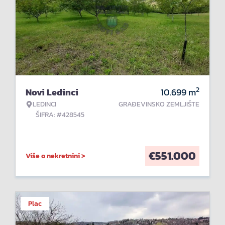
2
Novi Ledinci
10.699
m
LEDINCI
GRAĐEVINSKO ZEMLJIŠTE
ŠIFRA: #428545
€
551.000
Više o nekretnini >
Plac