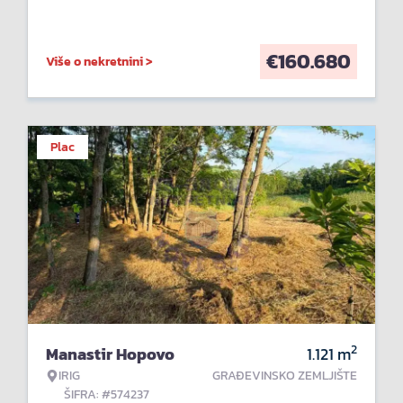
€
160.680
Više o nekretnini >
Plac
2
Manastir Hopovo
1.121
m
IRIG
GRAĐEVINSKO ZEMLJIŠTE
ŠIFRA: #574237