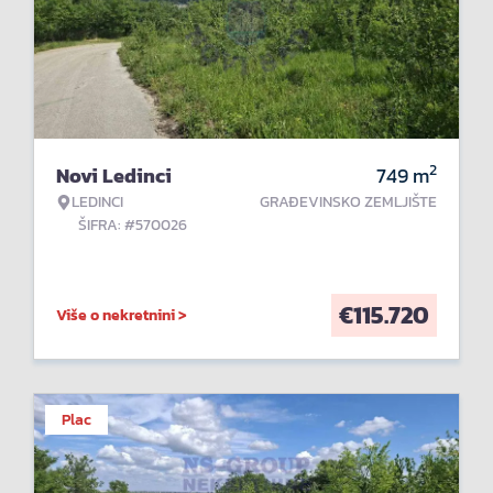
2
Novi Ledinci
749
m
LEDINCI
GRAĐEVINSKO ZEMLJIŠTE
ŠIFRA: #570026
€
115.720
Više o nekretnini >
Plac