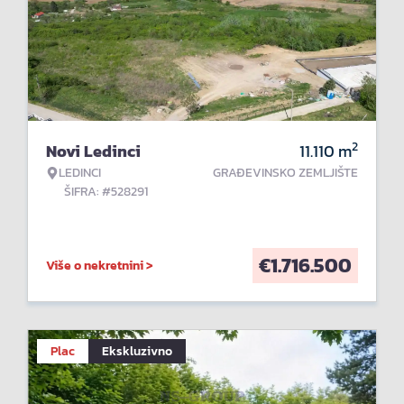
2
Novi Ledinci
11.110
m
LEDINCI
GRAĐEVINSKO ZEMLJIŠTE
ŠIFRA: #528291
€
1.716.500
Više o nekretnini >
Plac
Ekskluzivno