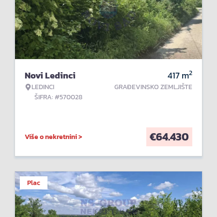
2
Novi Ledinci
417
m
LEDINCI
GRAĐEVINSKO ZEMLJIŠTE
ŠIFRA: #570028
€
64.430
Više o nekretnini >
Plac