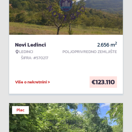
2
Novi Ledinci
2.656
m
LEDINCI
POLJOPRIVREDNO ZEMLJIŠTE
ŠIFRA: #570217
€
123.110
Više o nekretnini >
Plac