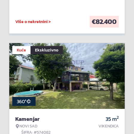
€
82.400
Više o nekretnini >
Kuće
Ekskluzivno
360°
2
Kamenjar
35
m
NOVI SAD
VIKENDICA
ŠIFRA: #574082