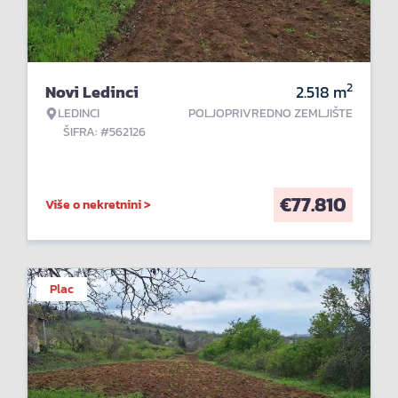
2
Novi Ledinci
2.518
m
LEDINCI
POLJOPRIVREDNO ZEMLJIŠTE
ŠIFRA: #562126
€
77.810
Više o nekretnini >
Plac