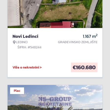
2
Novi Ledinci
1.167
m
LEDINCI
GRAĐEVINSKO ZEMLJIŠTE
ŠIFRA: #548244
€
160.680
Više o nekretnini >
Plac