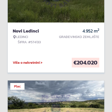
2
Novi Ledinci
4.952
m
LEDINCI
GRAĐEVINSKO ZEMLJIŠTE
ŠIFRA: #574133
€
204.020
Više o nekretnini >
Plac