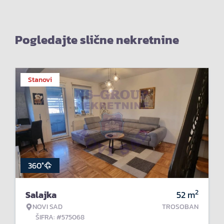
Pogledajte slične nekretnine
Stanovi
360°
2
Salajka
52
m
NOVI SAD
TROSOBAN
ŠIFRA: #575068