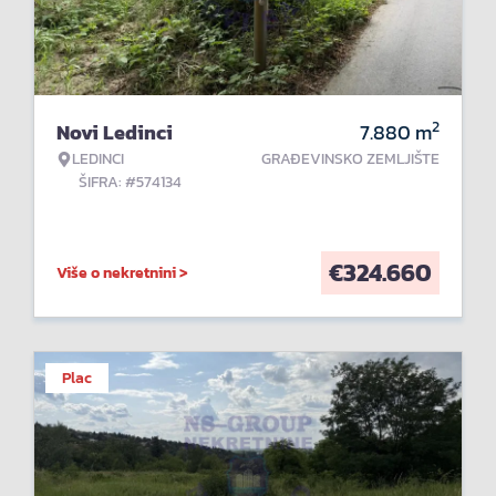
2
Novi Ledinci
7.880
m
LEDINCI
GRAĐEVINSKO ZEMLJIŠTE
ŠIFRA: #574134
€
324.660
Više o nekretnini >
Plac