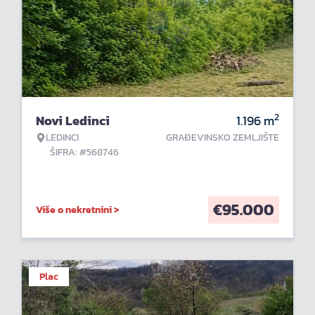
2
Novi Ledinci
1.196
m
LEDINCI
GRAĐEVINSKO ZEMLJIŠTE
ŠIFRA: #568746
€
95.000
Više o nekretnini >
Plac