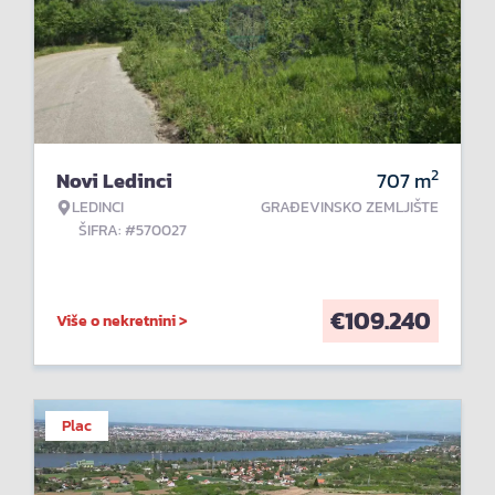
2
Novi Ledinci
707
m
LEDINCI
GRAĐEVINSKO ZEMLJIŠTE
ŠIFRA: #570027
€
109.240
Više o nekretnini >
Plac