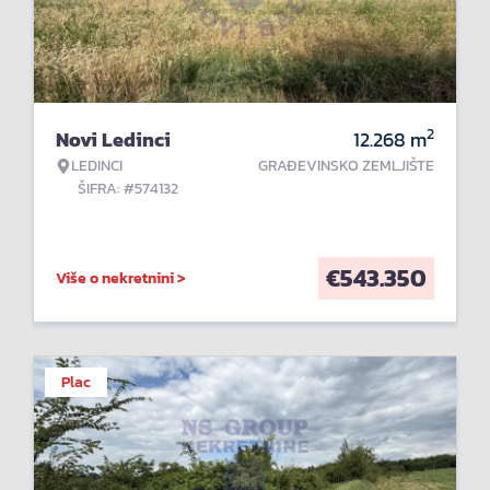
2
Novi Ledinci
12.268
m
LEDINCI
GRAĐEVINSKO ZEMLJIŠTE
ŠIFRA: #574132
€
543.350
Više o nekretnini >
Plac