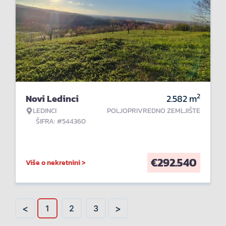
2
Novi Ledinci
2.582
m
LEDINCI
POLJOPRIVREDNO ZEMLJIŠTE
ŠIFRA: #544360
€
292.540
Više o nekretnini >
<
>
1
2
3