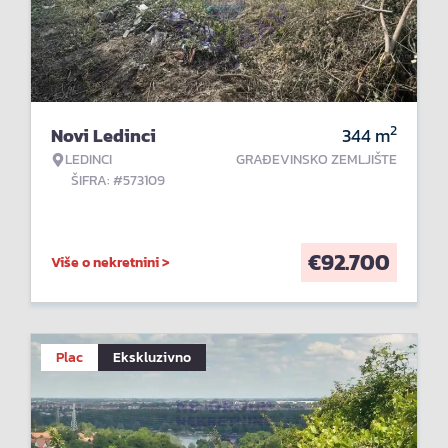
2
Novi Ledinci
344
m
LEDINCI
GRAĐEVINSKO ZEMLJIŠTE
ŠIFRA: #573109
€
92.700
Više o nekretnini >
Plac
Ekskluzivno