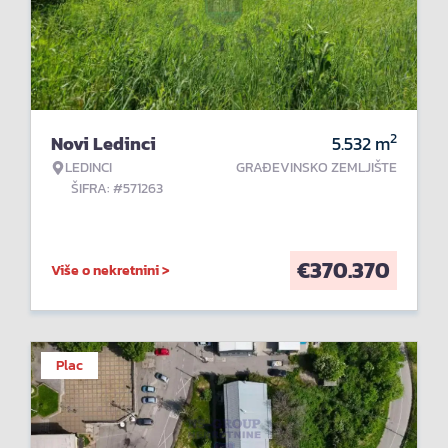
2
Novi Ledinci
5.532
m
LEDINCI
GRAĐEVINSKO ZEMLJIŠTE
ŠIFRA: #571263
€
370.370
Više o nekretnini >
Plac