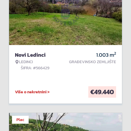
2
Novi Ledinci
1.003
m
LEDINCI
GRAĐEVINSKO ZEMLJIŠTE
ŠIFRA: #566429
€
49.440
Više o nekretnini >
Plac