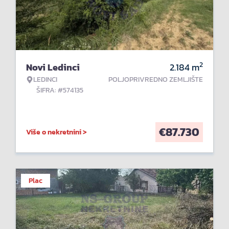
2
Novi Ledinci
2.184
m
LEDINCI
POLJOPRIVREDNO ZEMLJIŠTE
ŠIFRA: #574135
€
87.730
Više o nekretnini >
Plac