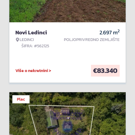
2
Novi Ledinci
2.697
m
LEDINCI
POLJOPRIVREDNO ZEMLJIŠTE
ŠIFRA: #562125
€
83.340
Više o nekretnini >
Plac