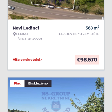
2
Novi Ledinci
563
m
LEDINCI
GRAĐEVINSKO ZEMLJIŠTE
ŠIFRA: #575560
€
98.670
Više o nekretnini >
Plac
Ekskluzivno