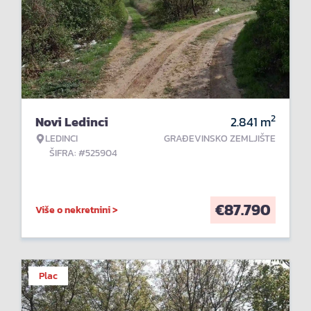
2
Novi Ledinci
2.841
m
LEDINCI
GRAĐEVINSKO ZEMLJIŠTE
ŠIFRA: #525904
€
87.790
Više o nekretnini >
Plac