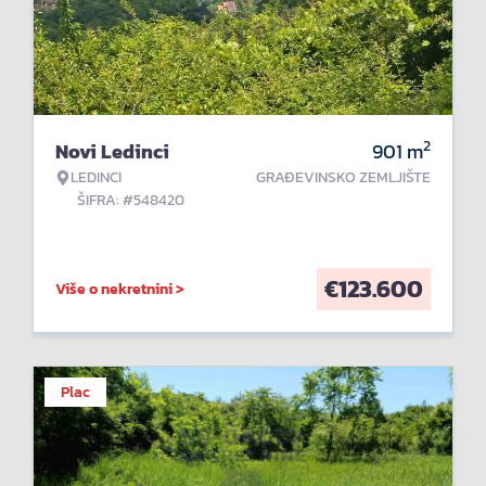
2
Novi Ledinci
901
m
LEDINCI
GRAĐEVINSKO ZEMLJIŠTE
ŠIFRA: #548420
€
123.600
Više o nekretnini >
Plac