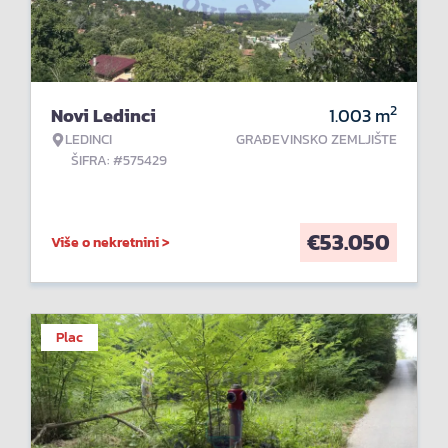
2
Novi Ledinci
1.003
m
LEDINCI
GRAĐEVINSKO ZEMLJIŠTE
ŠIFRA: #575429
€
53.050
Više o nekretnini >
Plac