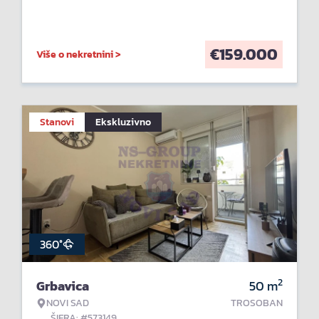
€
159.000
Više o nekretnini >
Stanovi
Ekskluzivno
360°
2
Grbavica
50
m
NOVI SAD
TROSOBAN
ŠIFRA: #573149