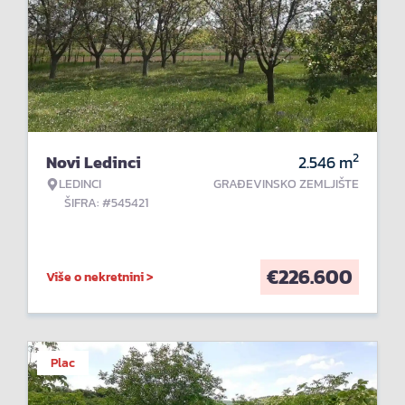
2
Novi Ledinci
2.546
m
LEDINCI
GRAĐEVINSKO ZEMLJIŠTE
ŠIFRA: #545421
€
226.600
Više o nekretnini >
Plac