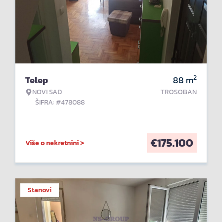
2
Telep
88
m
NOVI SAD
TROSOBAN
ŠIFRA: #478088
€
175.100
Više o nekretnini >
Stanovi