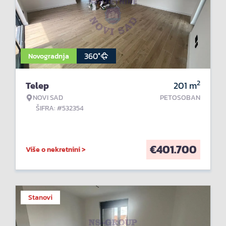
360°
Novogradnja
2
Telep
201
m
NOVI SAD
PETOSOBAN
ŠIFRA: #532354
€
401.700
Više o nekretnini >
Stanovi