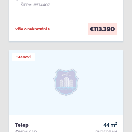
ŠIFRA: #574407
€
113.390
Više o nekretnini >
Stanovi
2
Telep
44
m
NOVI SAD
DVOSOBAN