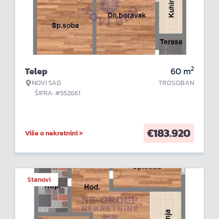
2
Telep
60
m
NOVI SAD
TROSOBAN
ŠIFRA: #552661
€
183.920
Više o nekretnini >
Stanovi