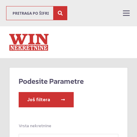
Podesite Parametre
Još filtera
Vrsta nekretnine