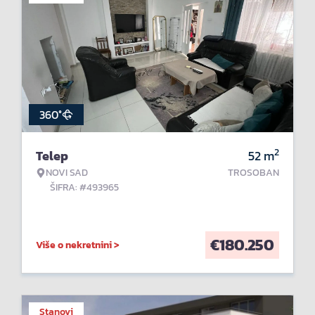
360°
2
Telep
52
m
NOVI SAD
TROSOBAN
ŠIFRA: #493965
€
180.250
Više o nekretnini >
Stanovi