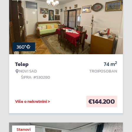
360°
2
Telep
74
m
NOVI SAD
TROIPOSOBAN
ŠIFRA: #530280
€
144.200
Više o nekretnini >
Stanovi