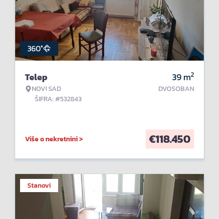
360°
2
Telep
39
m
NOVI SAD
DVOSOBAN
ŠIFRA: #532843
€
118.450
Više o nekretnini >
Stanovi