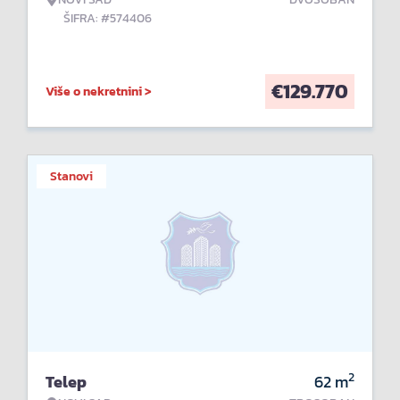
ŠIFRA: #574406
€
129.770
Više o nekretnini >
Stanovi
2
Telep
62
m