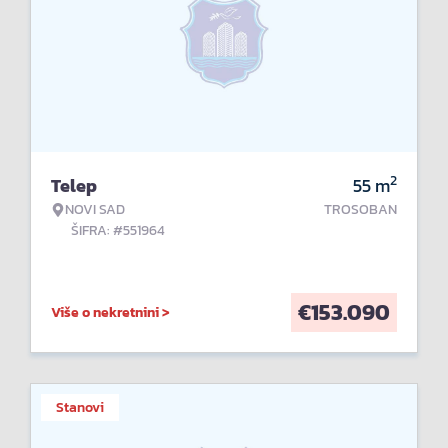
2
Telep
55
m
NOVI SAD
TROSOBAN
ŠIFRA: #551964
€
153.090
Više o nekretnini >
Stanovi