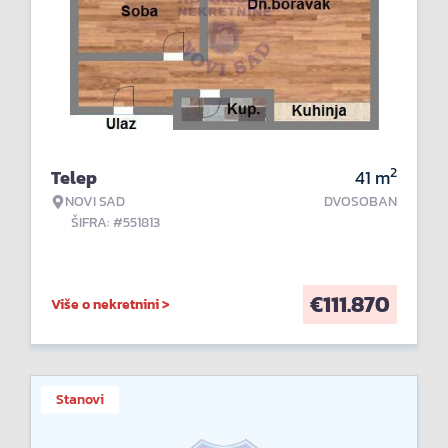
2
Telep
41
m
NOVI SAD
DVOSOBAN
ŠIFRA: #551813
€
111.870
Više o nekretnini >
Stanovi