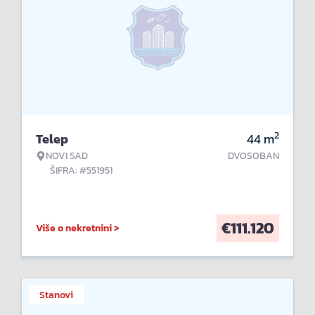
2
Telep
44
m
NOVI SAD
DVOSOBAN
ŠIFRA: #551951
€
111.120
Više o nekretnini >
Stanovi