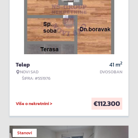
2
Telep
41
m
NOVI SAD
DVOSOBAN
ŠIFRA: #551976
€
112.300
Više o nekretnini >
Stanovi