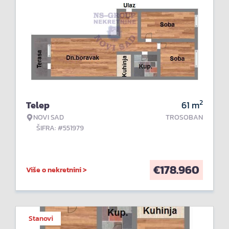
2
Telep
61
m
NOVI SAD
TROSOBAN
ŠIFRA: #551979
€
178.960
Više o nekretnini >
Stanovi