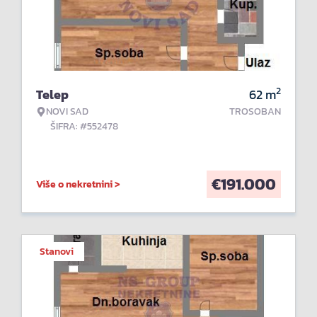
2
Telep
62
m
NOVI SAD
TROSOBAN
ŠIFRA: #552478
€
191.000
Više o nekretnini >
Stanovi