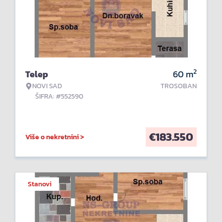
2
Telep
60
m
NOVI SAD
TROSOBAN
ŠIFRA: #552590
€
183.550
Više o nekretnini >
Stanovi