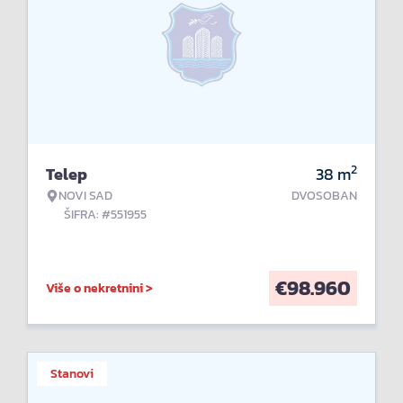
2
Telep
38
m
NOVI SAD
DVOSOBAN
ŠIFRA: #551955
€
98.960
Više o nekretnini >
Stanovi