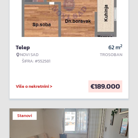
2
Telep
62
m
NOVI SAD
TROSOBAN
ŠIFRA: #552581
€
189.000
Više o nekretnini >
Stanovi