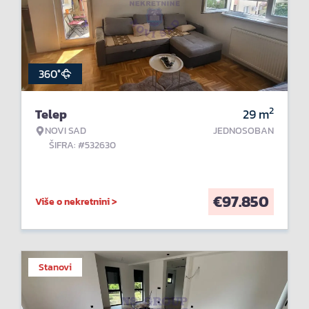
360°
2
Telep
29
m
NOVI SAD
JEDNOSOBAN
ŠIFRA: #532630
€
97.850
Više o nekretnini >
Stanovi