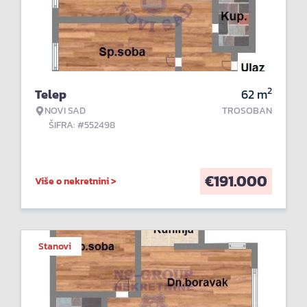
2
Telep
62
m
NOVI SAD
TROSOBAN
ŠIFRA: #552498
€
191.000
Više o nekretnini >
Stanovi