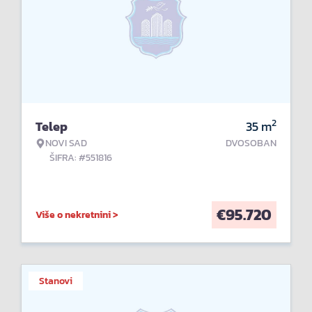
2
Telep
35
m
NOVI SAD
DVOSOBAN
ŠIFRA: #551816
€
95.720
Više o nekretnini >
Stanovi