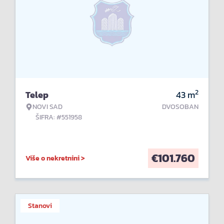
2
Telep
43
m
NOVI SAD
DVOSOBAN
ŠIFRA: #551958
€
101.760
Više o nekretnini >
Stanovi