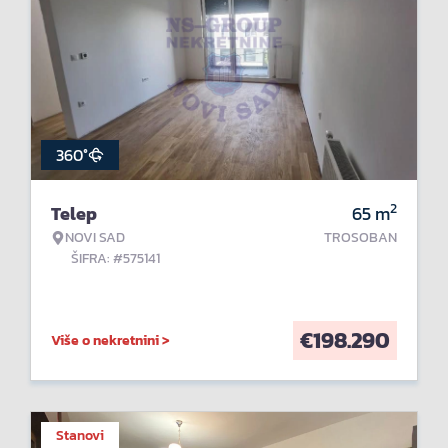
360°
2
Telep
65
m
NOVI SAD
TROSOBAN
ŠIFRA: #575141
€
198.290
Više o nekretnini >
Stanovi