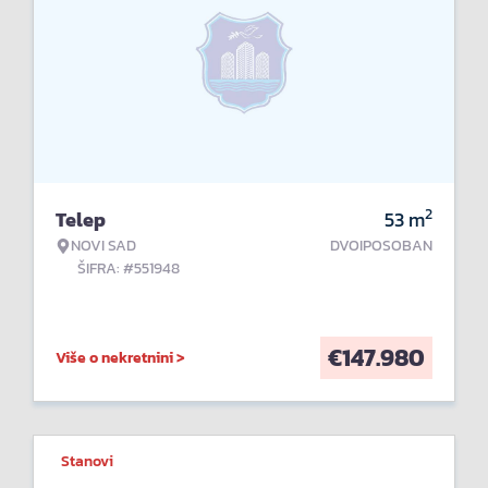
2
Telep
53
m
NOVI SAD
DVOIPOSOBAN
ŠIFRA: #551948
€
147.980
Više o nekretnini >
Stanovi