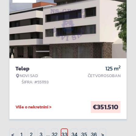
2
Telep
125
m
NOVI SAD
ČETVOROSOBAN
ŠIFRA: #551193
€
351.510
Više o nekretnini >
<
>
1
2
3
...
32
33
34
35
36