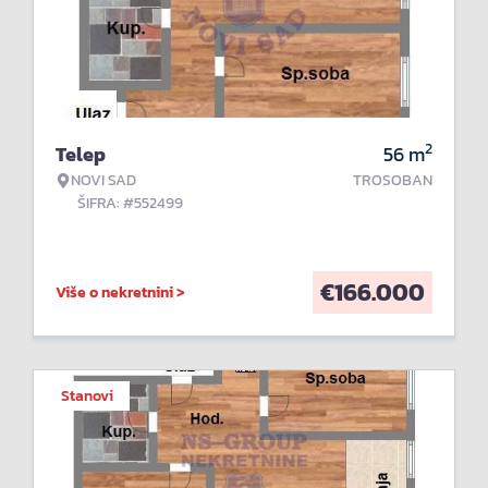
2
Telep
56
m
NOVI SAD
TROSOBAN
ŠIFRA: #552499
€
166.000
Više o nekretnini >
Stanovi