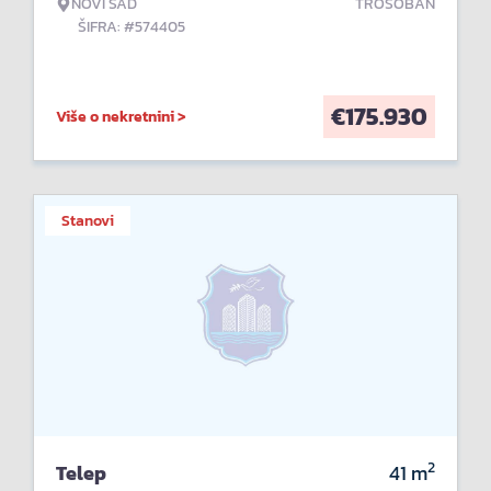
NOVI SAD
TROSOBAN
ŠIFRA: #574405
€
175.930
Više o nekretnini >
Stanovi
2
Telep
41
m