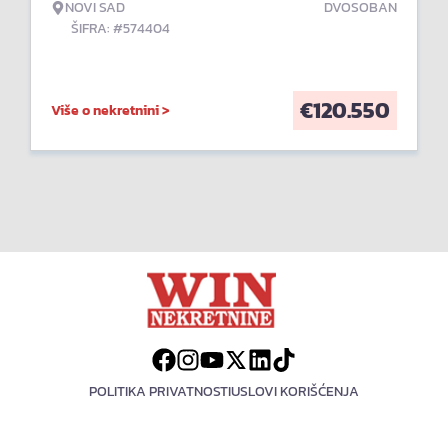
NOVI SAD
DVOSOBAN
ŠIFRA: #574404
€
120.550
Više o nekretnini >
POLITIKA PRIVATNOSTI
USLOVI KORIŠĆENJA