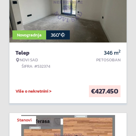
360°
Novogradnja
2
Telep
346
m
NOVI SAD
PETOSOBAN
ŠIFRA: #532374
€
427.450
Više o nekretnini >
Stanovi