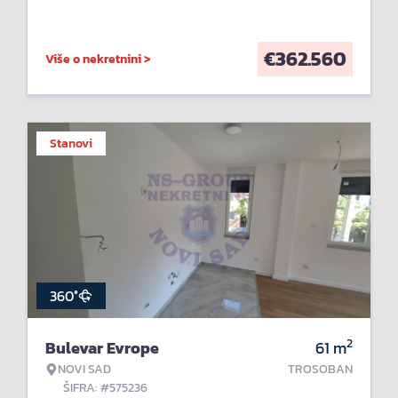
€
362.560
Više o nekretnini >
Stanovi
360°
2
Bulevar Evrope
61
m
NOVI SAD
TROSOBAN
ŠIFRA: #575236