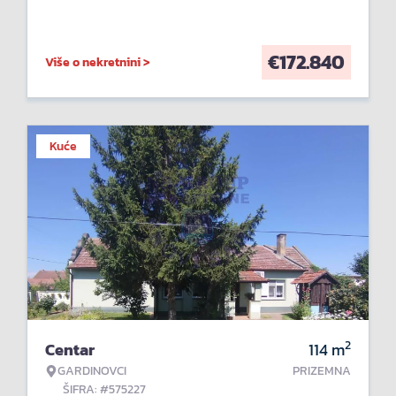
€
172.840
Više o nekretnini >
Kuće
2
Centar
114
m
GARDINOVCI
PRIZEMNA
ŠIFRA: #575227