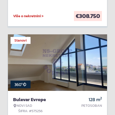
€
308.750
Više o nekretnini >
Stanovi
360°
2
Bulevar Evrope
128
m
NOVI SAD
PETOSOBAN
ŠIFRA: #575256