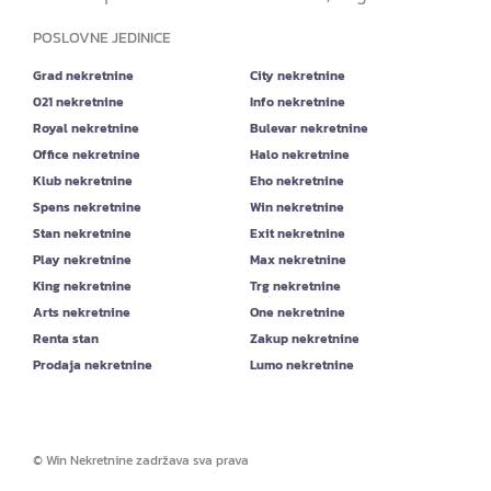
POSLOVNE JEDINICE
Grad nekretnine
City nekretnine
021 nekretnine
Info nekretnine
Royal nekretnine
Bulevar nekretnine
Office nekretnine
Halo nekretnine
Klub nekretnine
Eho nekretnine
Spens nekretnine
Win nekretnine
Stan nekretnine
Exit nekretnine
Play nekretnine
Max nekretnine
King nekretnine
Trg nekretnine
Arts nekretnine
One nekretnine
Renta stan
Zakup nekretnine
Prodaja nekretnine
Lumo nekretnine
©
Win Nekretnine
zadržava sva prava