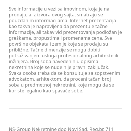
Sve informacije u vezi sa imovinom, koja je na
prodaju, a iz izvora ovog sajta, smatraju se
pouzdanim informacijama. Internet prezentacija
kao takva je napravljena da prezentuje tačne
informacije, ali takav vid prezentovanja podložan je
greškama, propustima i promenama cena. Sve
površine objekata i zemlje koje se prodaju su
približne. Tačne dimenzije se mogu dobiti
potraživanjem usluga profesionalnog arhitekte ili
inžinjera. Broj soba navedenih u opisima
nekretnina koje se nude nije pravni zaključak.
Svaka osoba treba da se konsultuje sa sopstvenim
advokatom, arhitektom, da proceni tačan broj
soba u predmetnoj nekretnini, koje mogu da se
koriste legalno kao spavaće sobe.
NS-Group Nekretnine doo Novi Sad, Reg.br. 711