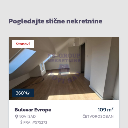
Pogledajte slične nekretnine
Stanovi
360°
2
Bulevar Evrope
109
m
NOVI SAD
ČETVOROSOBAN
ŠIFRA: #575273