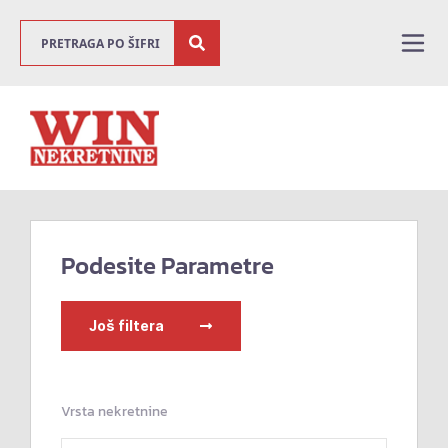
Podesite Parametre
Još filtera
Vrsta nekretnine