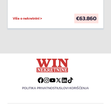
€
63.860
Više o nekretnini >
POLITIKA PRIVATNOSTI
USLOVI KORIŠĆENJA