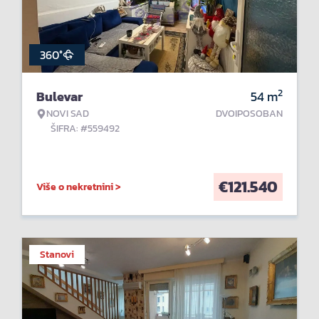
360°
2
Bulevar
54
m
NOVI SAD
DVOIPOSOBAN
ŠIFRA: #559492
€
121.540
Više o nekretnini >
Stanovi