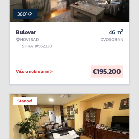
360°
2
Bulevar
46
m
NOVI SAD
DVOSOBAN
ŠIFRA: #562338
€
195.200
Više o nekretnini >
Stanovi