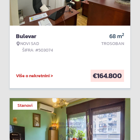
2
Bulevar
68
m
NOVI SAD
TROSOBAN
ŠIFRA: #503074
€
164.800
Više o nekretnini >
Stanovi