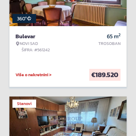
360°
2
Bulevar
65
m
NOVI SAD
TROSOBAN
ŠIFRA: #561242
€
189.520
Više o nekretnini >
Stanovi