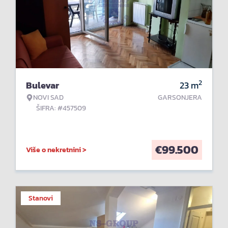
2
Bulevar
23
m
NOVI SAD
GARSONJERA
ŠIFRA: #457509
€
99.500
Više o nekretnini >
Stanovi