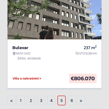
2
Bulevar
237
m
NOVI SAD
ŠESTOSOBAN
ŠIFRA: #535696
€
806.070
Više o nekretnini >
<
>
1
2
3
4
5
6