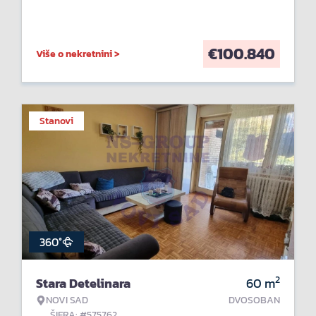
€
100.840
Više o nekretnini >
Stanovi
360°
2
Stara Detelinara
60
m
NOVI SAD
DVOSOBAN
ŠIFRA: #575762