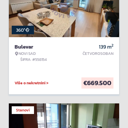
360°
2
Bulevar
139
m
NOVI SAD
ČETVOROSOBAN
ŠIFRA: #558154
€
669.500
Više o nekretnini >
Stanovi