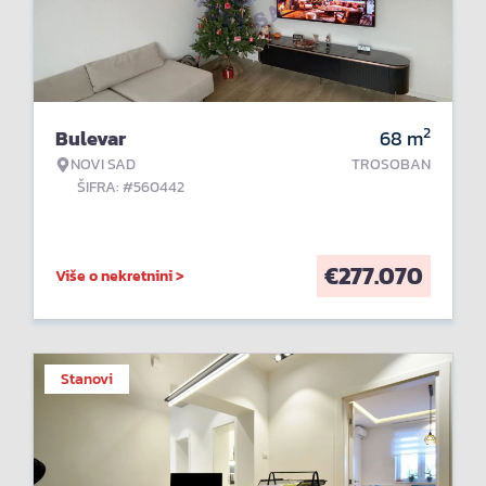
2
Bulevar
68
m
NOVI SAD
TROSOBAN
ŠIFRA: #560442
€
277.070
Više o nekretnini >
Stanovi