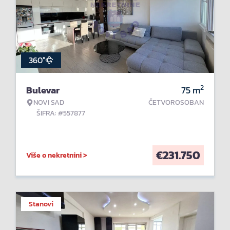
360°
2
Bulevar
75
m
NOVI SAD
ČETVOROSOBAN
ŠIFRA: #557877
€
231.750
Više o nekretnini >
Stanovi