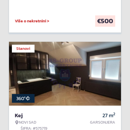
€
500
Više o nekretnini >
Stanovi
360°
2
Kej
27
m
NOVI SAD
GARSONJERA
ŠIFRA: #575719