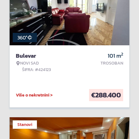
360°
2
Bulevar
101
m
NOVI SAD
TROSOBAN
ŠIFRA: #424123
€
288.400
Više o nekretnini >
Stanovi