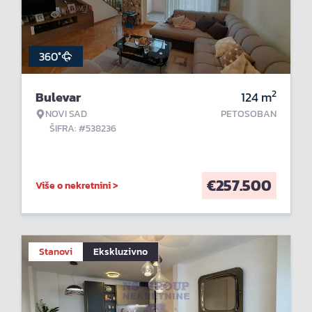
360°
2
Bulevar
124
m
NOVI SAD
PETOSOBAN
ŠIFRA: #538236
€
257.500
Više o nekretnini >
Stanovi
Ekskluzivno