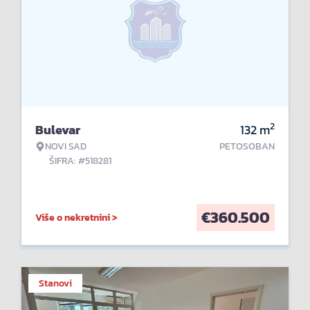
2
Bulevar
132
m
NOVI SAD
PETOSOBAN
ŠIFRA: #518281
€
360.500
Više o nekretnini >
Stanovi