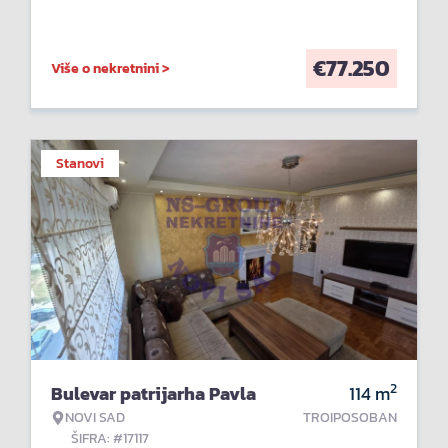
€
77.250
Više o nekretnini >
Stanovi
2
Bulevar patrijarha Pavla
114
m
NOVI SAD
TROIPOSOBAN
ŠIFRA: #17117