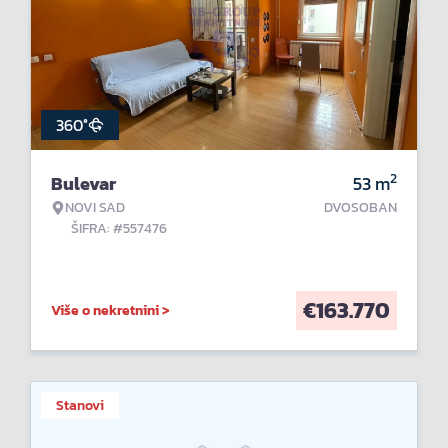
360°
2
Bulevar
53
m
NOVI SAD
DVOSOBAN
ŠIFRA: #557476
€
163.770
Više o nekretnini >
Stanovi