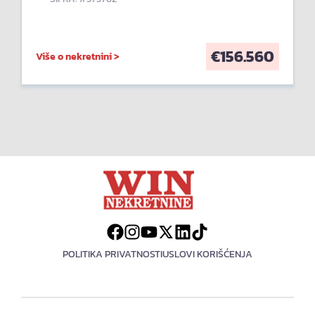
€
156.560
Više o nekretnini >
POLITIKA PRIVATNOSTI
USLOVI KORIŠĆENJA