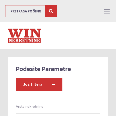
Podesite Parametre
Još filtera
Vrsta nekretnine