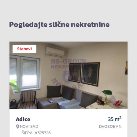
Pogledajte slične nekretnine
Stanovi
2
Adice
35
m
NOVI SAD
DVOSOBAN
ŠIFRA: #575726