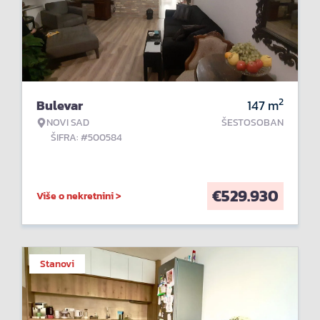
2
Bulevar
147
m
NOVI SAD
ŠESTOSOBAN
ŠIFRA: #500584
€
529.930
Više o nekretnini >
Stanovi