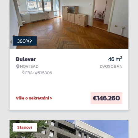
360°
2
Bulevar
46
m
NOVI SAD
DVOSOBAN
ŠIFRA: #535806
€
146.260
Više o nekretnini >
Stanovi