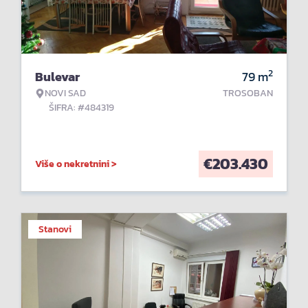
2
Bulevar
79
m
NOVI SAD
TROSOBAN
ŠIFRA: #484319
€
203.430
Više o nekretnini >
Stanovi