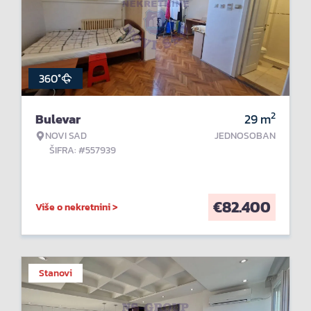
360°
2
Bulevar
29
m
NOVI SAD
JEDNOSOBAN
ŠIFRA: #557939
€
82.400
Više o nekretnini >
Stanovi