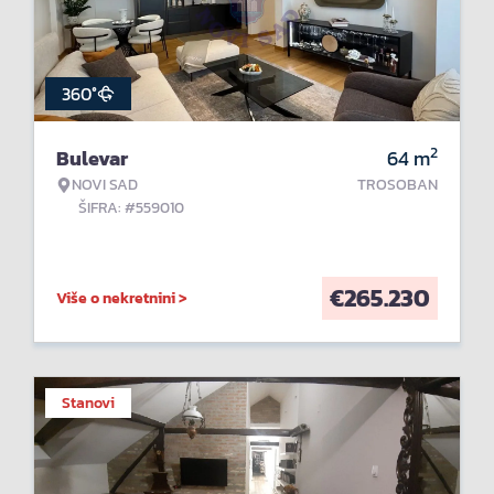
360°
2
Bulevar
64
m
NOVI SAD
TROSOBAN
ŠIFRA: #559010
€
265.230
Više o nekretnini >
Stanovi