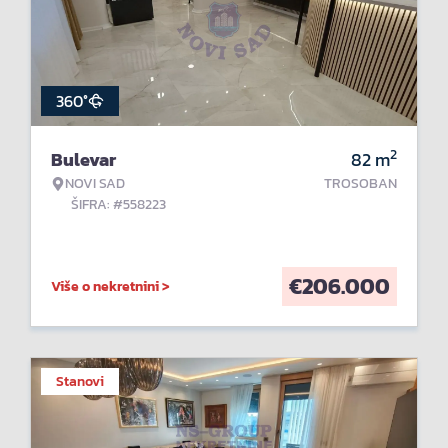
360°
2
Bulevar
82
m
NOVI SAD
TROSOBAN
ŠIFRA: #558223
€
206.000
Više o nekretnini >
Stanovi