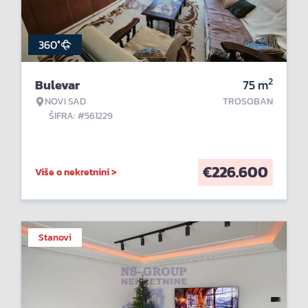
360°
2
Bulevar
75
m
NOVI SAD
TROSOBAN
ŠIFRA: #561229
€
226.600
Više o nekretnini >
Stanovi