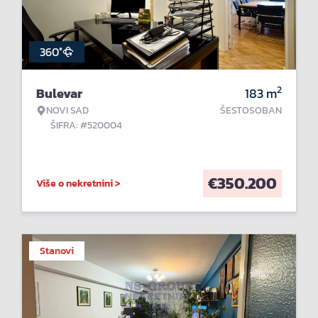
360°
2
Bulevar
183
m
NOVI SAD
ŠESTOSOBAN
ŠIFRA: #520004
€
350.200
Više o nekretnini >
Stanovi