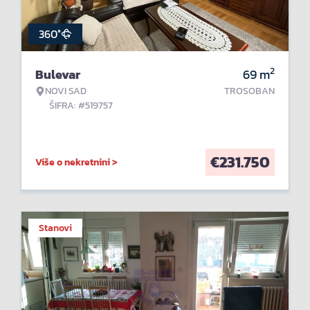
360°
2
Bulevar
69
m
NOVI SAD
TROSOBAN
ŠIFRA: #519757
€
231.750
Više o nekretnini >
Stanovi