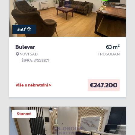
360°
2
Bulevar
63
m
NOVI SAD
TROSOBAN
ŠIFRA: #558371
€
247.200
Više o nekretnini >
Stanovi