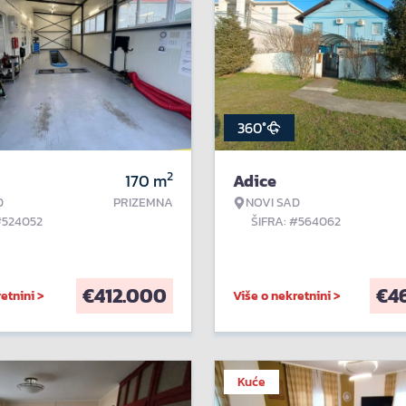
360°
2
170
m
Adice
D
PRIZEMNA
NOVI SAD
#524052
ŠIFRA: #564062
€
412.000
€
4
etnini >
Više o nekretnini >
Kuće