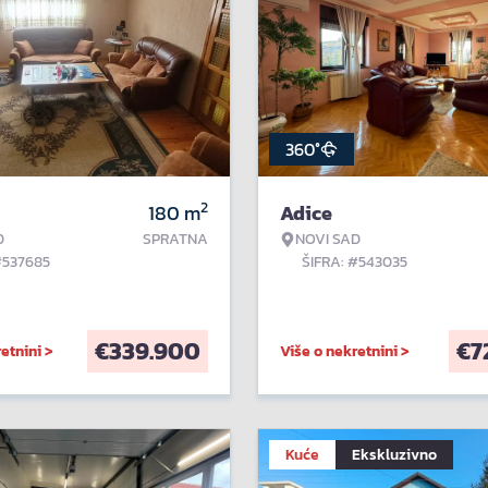
360°
2
180
m
Adice
D
SPRATNA
NOVI SAD
#537685
ŠIFRA: #543035
€
339.900
€
7
etnini >
Više o nekretnini >
Kuće
Ekskluzivno