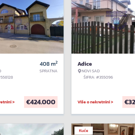
2
408
m
Adice
D
SPRATNA
NOVI SAD
#558128
ŠIFRA: #355096
€
424.000
€
3
etnini >
Više o nekretnini >
Kuće