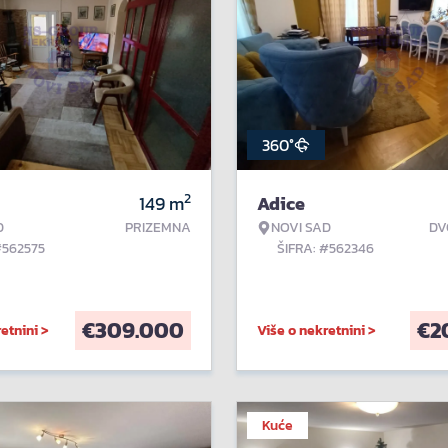
360°
2
149
m
Adice
D
PRIZEMNA
NOVI SAD
DV
#562575
ŠIFRA: #562346
€
309.000
€
2
etnini >
Više o nekretnini >
Kuće