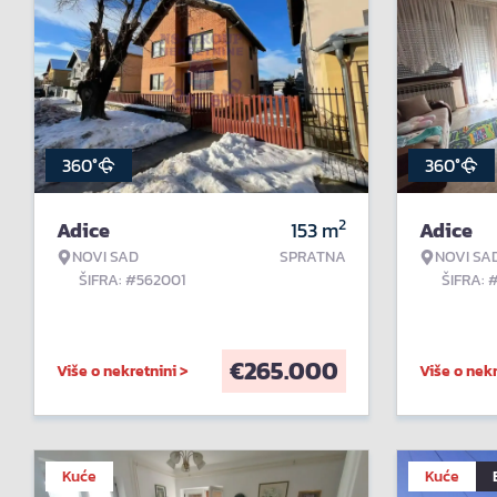
360°
360°
2
Adice
153
m
Adice
NOVI SAD
SPRATNA
NOVI SA
ŠIFRA: #562001
ŠIFRA: 
€
265.000
Više o nekretnini >
Više o nekr
Kuće
Kuće