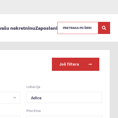
vašu nekretninu
Zaposleni
Još filtera
Lokacija
Adice
Površina