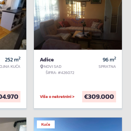
2
2
252
m
Adice
96
m
OJNA KUĆA
NOVI SAD
SPRATNA
ŠIFRA: #426072
04.970
€
309.000
Više o nekretnini >
Kuće