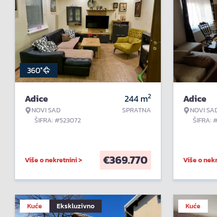
360°
2
Adice
244
m
Adice
NOVI SAD
SPRATNA
NOVI SA
ŠIFRA: #523072
ŠIFRA: 
€
369.770
Više o nekretnini >
Više o nekr
Kuće
Ekskluzivno
Kuće