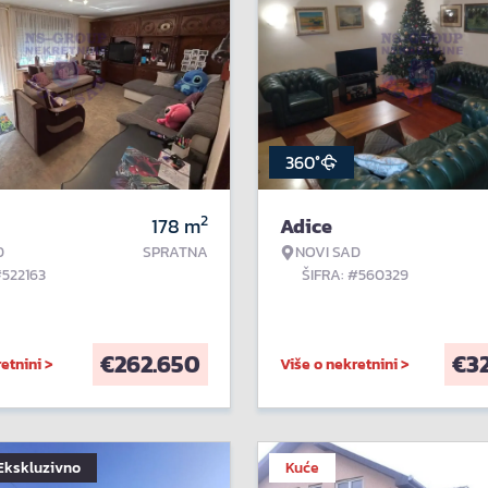
360°
2
178
m
Adice
D
SPRATNA
NOVI SAD
#522163
ŠIFRA: #560329
€
262.650
€
3
etnini >
Više o nekretnini >
Ekskluzivno
Kuće