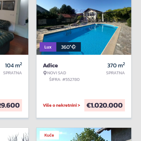
360°
Lux
2
2
104
m
Adice
370
m
SPRATNA
NOVI SAD
SPRATNA
ŠIFRA: #552780
29.600
€
1.020.000
Više o nekretnini >
Kuće