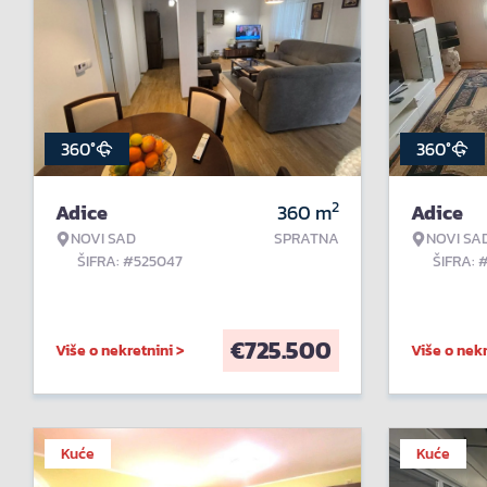
360°
360°
2
Adice
360
m
Adice
NOVI SAD
SPRATNA
NOVI SA
ŠIFRA: #525047
ŠIFRA: 
€
725.500
Više o nekretnini >
Više o nekr
Kuće
Kuće