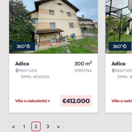
360°
360°
2
Adice
300
m
Adice
NOVI SAD
SPRATNA
NOVI SA
ŠIFRA: #535298
ŠIFRA: 
€
412.000
Više o nekretnini >
Više o nekr
<
>
1
2
3