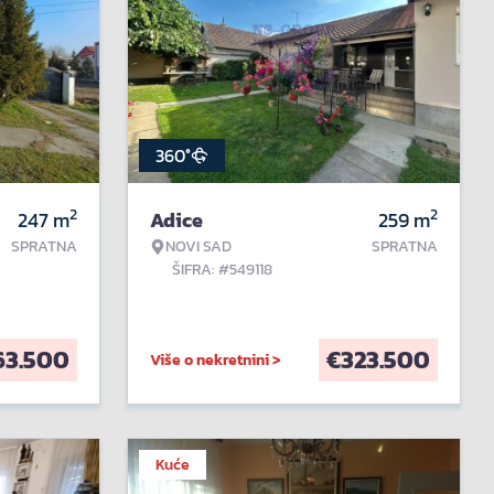
360°
2
2
247
m
Adice
259
m
SPRATNA
NOVI SAD
SPRATNA
ŠIFRA: #549118
63.500
€
323.500
Više o nekretnini >
Kuće