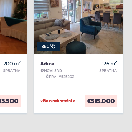
360°
2
2
200
m
Adice
126
m
SPRATNA
NOVI SAD
SPRATNA
ŠIFRA: #535202
63.500
€
515.000
Više o nekretnini >