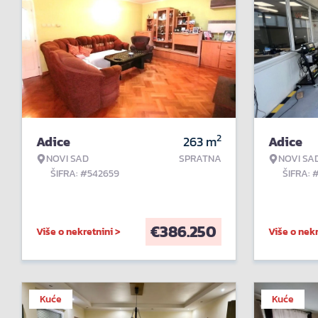
2
Adice
263
m
Adice
NOVI SAD
SPRATNA
NOVI SA
ŠIFRA: #542659
ŠIFRA: 
€
386.250
Više o nekretnini >
Više o nekr
Kuće
Kuće