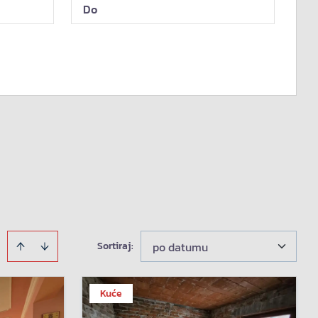
Sortiraj
:
po datumu
Kuće