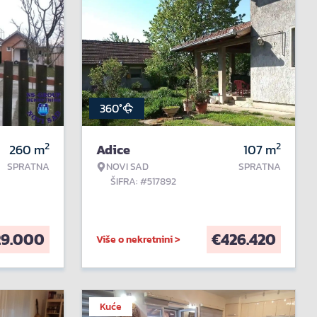
360°
2
2
260
m
Adice
107
m
SPRATNA
NOVI SAD
SPRATNA
ŠIFRA: #517892
29.000
€
426.420
Više o nekretnini >
Kuće