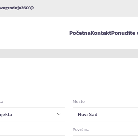
vogradnja
360°
Početna
Kontakt
Ponudite 
ta
Mesto
Površina