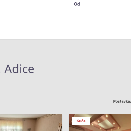
, Adice
Postavka:
Kuće