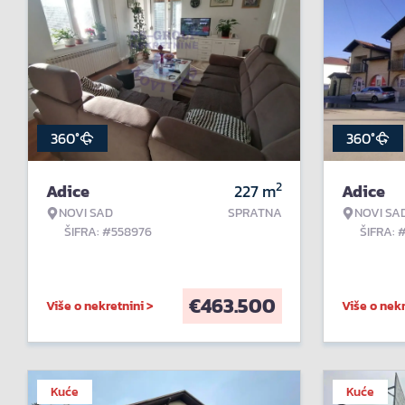
360°
360°
2
Adice
227
m
Adice
NOVI SAD
SPRATNA
NOVI SA
ŠIFRA: #558976
ŠIFRA: 
€
463.500
Više o nekretnini >
Više o nekr
Kuće
Kuće