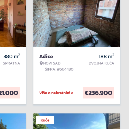
2
2
380
m
Adice
188
m
SPRATNA
NOVI SAD
DVOJNA KUĆA
ŠIFRA: #564430
21.000
€
236.900
Više o nekretnini >
Kuće