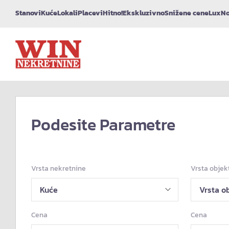
Stanovi
Kuće
Lokali
Placevi
Hitno!
Ekskluzivno
Snižene cene
Lux
No
Podesite Parametre
Vrsta nekretnine
Vrsta objek
Cena
Cena