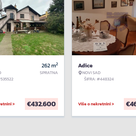
2
262
m
Adice
D
SPRATNA
NOVI SAD
#535522
ŠIFRA: #448324
€
432.600
€
4
etnini >
Više o nekretnini >