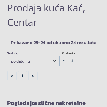
Prodaja kuća Kać,
Centar
Prikazano 25-24 od ukupno 24 rezultata
Sortiraj
:
Postavka:
po datumu
<
>
1
Pogledajte slične nekretnine