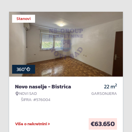
Stanovi
360°
2
Novo naselje - Bistrica
22
m
NOVI SAD
GARSONJERA
ŠIFRA: #576004
€
63.650
Više o nekretnini >