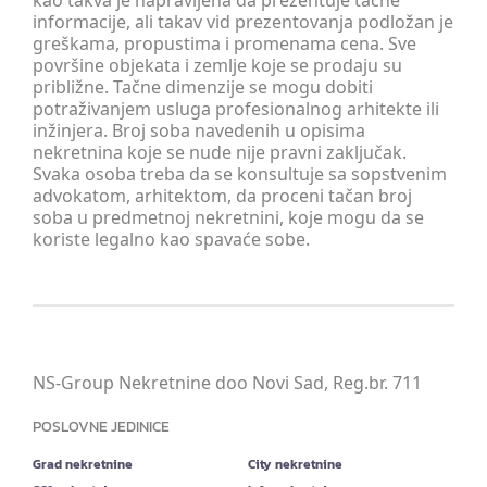
kao takva je napravljena da prezentuje tačne
informacije, ali takav vid prezentovanja podložan je
greškama, propustima i promenama cena. Sve
površine objekata i zemlje koje se prodaju su
približne. Tačne dimenzije se mogu dobiti
potraživanjem usluga profesionalnog arhitekte ili
inžinjera. Broj soba navedenih u opisima
nekretnina koje se nude nije pravni zaključak.
Svaka osoba treba da se konsultuje sa sopstvenim
advokatom, arhitektom, da proceni tačan broj
soba u predmetnoj nekretnini, koje mogu da se
koriste legalno kao spavaće sobe.
NS-Group Nekretnine doo Novi Sad, Reg.br. 711
POSLOVNE JEDINICE
Grad nekretnine
City nekretnine