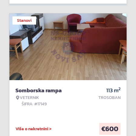
Stanovi
2
Somborska rampa
113
m
VETERNIK
TROSOBAN
ŠIFRA: #17149
€
600
Više o nekretnini >