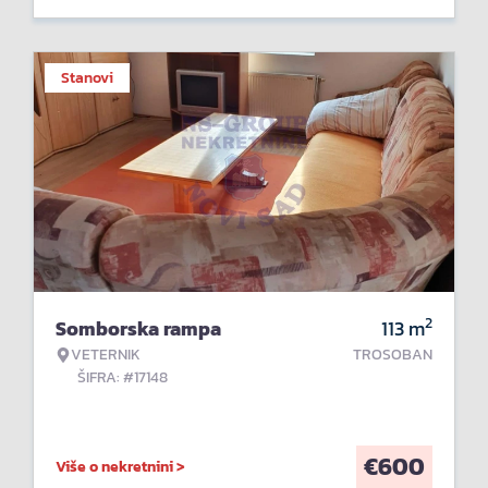
Stanovi
2
Somborska rampa
113
m
VETERNIK
TROSOBAN
ŠIFRA: #17148
€
600
Više o nekretnini >