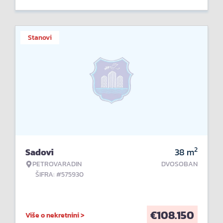
Stanovi
2
Sadovi
38
m
PETROVARADIN
DVOSOBAN
ŠIFRA: #575930
€
108.150
Više o nekretnini >